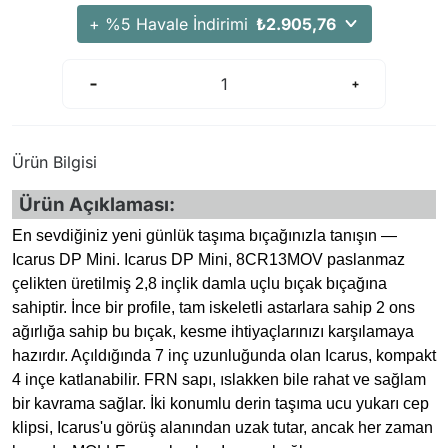
Arama Kurtarma Dronları
+ %5 Havale İndirimi
₺2.905,76
Arama Kurtarma Termal Kameraları
Arama Kurtarma Solunum Ekipmanları
Arama Kurtarma Sistemleri
Arama Kurtarma Bug Out Bag
Ürün Bilgisi
Arama Kurtarma Eğitim Mankenleri
Ürün Açıklaması:
Arama Kurtarma Merdiveni
Arama Kurtarma İniş ve Emniyet Aletleri
En sevdiğiniz yeni günlük taşıma bıçağınızla tanışın —
Icarus DP Mini. Icarus DP Mini, 8CR13MOV paslanmaz
Arama Kurtarma Kiti
çelikten üretilmiş 2,8 inçlik damla uçlu bıçak bıçağına
Arama Kurtarma El Tipi Gpsler
sahiptir. İnce bir profile, tam iskeletli astarlara sahip 2 ons
Arama Kurtarma Uydu İletişim Cihazları
ağırlığa sahip bu bıçak, kesme ihtiyaçlarınızı karşılamaya
hazırdır. Açıldığında 7 inç uzunluğunda olan Icarus, kompakt
4 inçe katlanabilir. FRN sapı, ıslakken bile rahat ve sağlam
bir kavrama sağlar. İki konumlu derin taşıma ucu yukarı cep
klipsi, Icarus'u görüş alanından uzak tutar, ancak her zaman