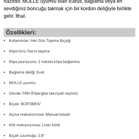
hazırdır. MOLLE uyumlu olan Icarus, bağlama veya en
sevdiğiniz boncuğu takmak için bir kordon deliğiyle birlikte
gelir. İthal.
Özellikleri:
Kullanımlar: Her Gün Taşıma Bıçağı
Klips türü: Derin taşıma
Klips pozisyonu: 2 noktalı klips bağlantısı
Bağlama deliği: Evet
MOLLE uyumlu
Gövde: FRN (Fiberglas takviyeli naylon)
Bıçak: 8CR13MOV
Açma mekanizması: Manuel klasör
Kilit mekanizması: Liner kilidi
Bıçak uzunluğu: 2.8"