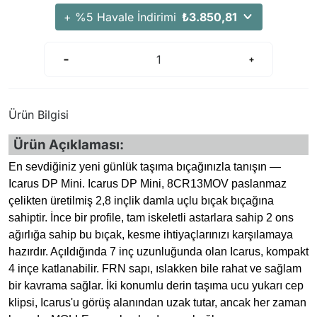
Arama Kurtarma Dronları
+ %5 Havale İndirimi
₺3.850,81
Arama Kurtarma Termal Kameraları
Arama Kurtarma Solunum Ekipmanları
Arama Kurtarma Sistemleri
Arama Kurtarma Bug Out Bag
Ürün Bilgisi
Arama Kurtarma Eğitim Mankenleri
Ürün Açıklaması:
Arama Kurtarma Merdiveni
Arama Kurtarma İniş ve Emniyet Aletleri
En sevdiğiniz yeni günlük taşıma bıçağınızla tanışın —
Icarus DP Mini. Icarus DP Mini, 8CR13MOV paslanmaz
Arama Kurtarma Kiti
çelikten üretilmiş 2,8 inçlik damla uçlu bıçak bıçağına
Arama Kurtarma El Tipi Gpsler
sahiptir. İnce bir profile, tam iskeletli astarlara sahip 2 ons
Arama Kurtarma Uydu İletişim Cihazları
ağırlığa sahip bu bıçak, kesme ihtiyaçlarınızı karşılamaya
hazırdır. Açıldığında 7 inç uzunluğunda olan Icarus, kompakt
4 inçe katlanabilir. FRN sapı, ıslakken bile rahat ve sağlam
bir kavrama sağlar. İki konumlu derin taşıma ucu yukarı cep
klipsi, Icarus'u görüş alanından uzak tutar, ancak her zaman