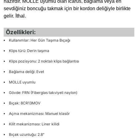
hazırdır. MOLLE uyumlu olan Icarus, bağlama veya en
sevdiğiniz boncuğu takmak için bir kordon deliğiyle birlikte
gelir. İthal.
Özellikleri:
Kullanımlar: Her Gün Taşıma Bıçağı
Klips türü: Derin taşıma
Klips pozisyonu: 2 noktalı klips bağlantısı
Bağlama deliği: Evet
MOLLE uyumlu
Gövde: FRN (Fiberglas takviyeli naylon)
Bıçak: 8CR13MOV
Açma mekanizması: Manuel klasör
Kilit mekanizması: Liner kilidi
Bıçak uzunluğu: 2.8"