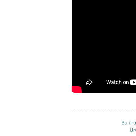
Ü
Bu ürü
Ür