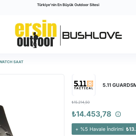
Türkiye'nin En Büyük Outdoor Sitesi
 WATCH SAAT
5.11 GUARD
₺15.214,50
₺14.453,78
+ %5 Havale İndirimi
₺13