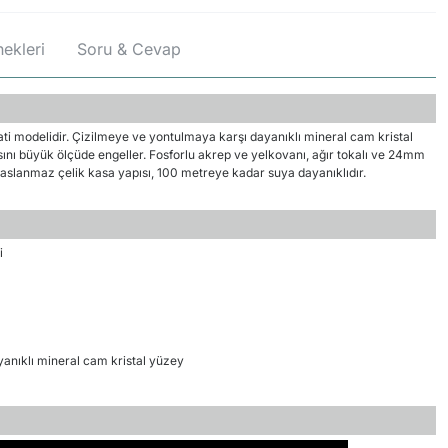
ekleri
Soru & Cevap
aati modelidir. Çizilmeye ve yontulmaya karşı dayanıklı mineral cam kristal
nı büyük ölçüde engeller. Fosforlu akrep ve yelkovanı, ağır tokalı ve 24mm
r. Paslanmaz çelik kasa yapısı, 100 metreye kadar suya dayanıklıdır.
i
anıklı mineral cam kristal yüzey