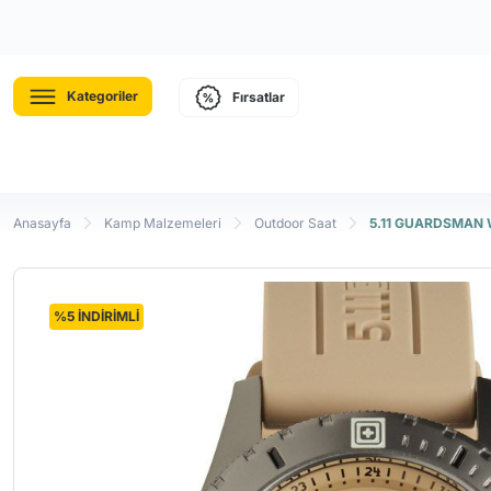
Kategoriler
Fırsatlar
Anasayfa
Kamp Malzemeleri
Outdoor Saat
5.11 GUARDSMAN
%5 İNDİRİMLİ