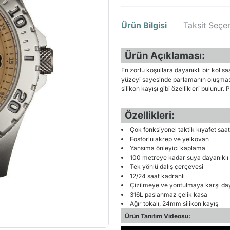
Ürün Bilgisi
Taksit Seçen
Ürün Açıklaması:
En zorlu koşullara dayanıklı bir kol s
yüzeyi sayesinde parlamanın oluşması
silikon kayışı gibi özellikleri bulunu
Özellikleri:
Çok fonksiyonel taktik kıyafet saat
Fosforlu akrep ve yelkovan
Yansıma önleyici kaplama
100 metreye kadar suya dayanıklı
Tek yönlü dalış çerçevesi
12/24 saat kadranlı
Çizilmeye ve yontulmaya karşı day
316L paslanmaz çelik kasa
Ağır tokalı, 24mm silikon kayış
Ürün Tanıtım Videosu: