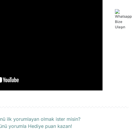
rün hakkında henüz soru sorulmamış.
nü ilk yorumlayan olmak ister misin?
ünü yorumla Hediye puan kazan!
Soru Sor