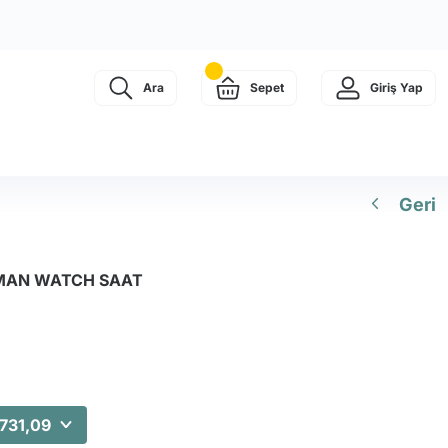
Ara
Sepet
Giriş Yap
Geri
SMAN WATCH SAAT
.731,09