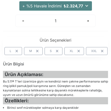
+ %5 Havale İndirimi
₺2.324,77
Ürün Seçenekleri
L
M
S
XL
XXL
Ürün Bilgisi
Ürün Açıklaması:
Bu 5.11® T'leri üzerinize giyin ve kendinizi nem çekme performansına sahip
ring iplikli pamuk/poli karışımına sarın. Güneşten ve zamandan
kaynaklanan solma tehlikesine karşı dayanıklı mürekkeplerle rahatlığa,
uyum ve uzun ömürlü görünüme sahip olacaksınız.
Özellikleri:
Birinci sınıf mürekkepler solmaya karşı dayanıklıdır