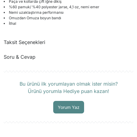
Paça ve kollarda çift iğne dikiş
%60 pamuk/ %40 polyester jarse, 4,1 oz, nemi emer
Nemi uzaklaştırma performansı
Omuzdan Omuza boyun bandı
İthal
Taksit Seçenekleri
Soru & Cevap
Ürün hakkında henüz soru sorulmamış.
Bu ürünü ilk yorumlayan olmak ister misin?
Ürünü yorumla Hediye puan kazan!
Soru Sor
Yorum Yaz