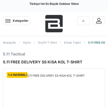
Türkiye'nin En Büyük Outdoor Sitesi
Kategoriler
Anasayfa
Giyim
DryFit T-Shirt
Erkek Tişört
5.11 FREE DE
5.11 Tactical
5.11 FREE DELIVERY SS KISA KOL T-SHIRT
%5 İNDİRİMLİ