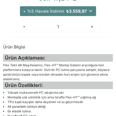
+ %5 Havale İndirimi
₺3.559,87
Ürün Bilgisi
Ürün Açıklaması:
Flex Tekli AR Mag Kesemiz, Flex-HT™ Montaj Sistemi aracılığıyla tüm
platformlara kolayca takılır. Gizli bir PC tutma parçasına sahiptir, böylece
şarjörünüzü kapak veya kordon olmadan hızlı erişim için güvence altına
alabilirsiniz.
Ürün Özellikleri:
Yüksek mukavemetli PC sıkıştırma eki
Montajda çok yönlülük için arka tarafta Flex-HT™ yığılmış ağ
TPU kaplı kayışlar daha dayanıklı ve su geçirmezdir
Alt paneldeki tahliye deliği
Ek elastik tutma
Duraflex® GC çıtçıt