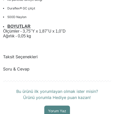
Duraflex® GC çıtçıt
500D Naylon
BOYUTLAR
Ölçümler - 3,75"Y x 1,87"U x 1,0"D
Ağırlık - 0,05 kg
Taksit Seçenekleri
Soru & Cevap
Ürün hakkında henüz soru sorulmamış.
Bu ürünü ilk yorumlayan olmak ister misin?
Ürünü yorumla Hediye puan kazan!
Soru Sor
Yorum Yaz