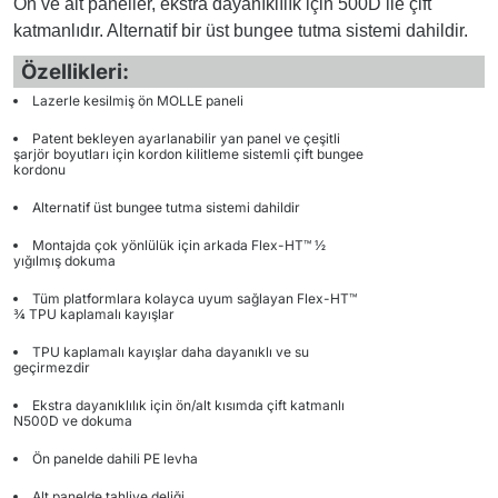
Ön ve alt paneller, ekstra dayanıklılık için 500D ile çift
katmanlıdır. Alternatif bir üst bungee tutma sistemi dahildir.
Özellikleri:
Lazerle kesilmiş ön MOLLE paneli
Patent bekleyen ayarlanabilir yan panel ve çeşitli
şarjör boyutları için kordon kilitleme sistemli çift bungee
kordonu
Alternatif üst bungee tutma sistemi dahildir
Montajda çok yönlülük için arkada Flex-HT™ ½
yığılmış dokuma
Tüm platformlara kolayca uyum sağlayan Flex-HT™
¾ TPU kaplamalı kayışlar
TPU kaplamalı kayışlar daha dayanıklı ve su
geçirmezdir
Ekstra dayanıklılık için ön/alt kısımda çift katmanlı
N500D ve dokuma
Ön panelde dahili PE levha
Alt panelde tahliye deliği