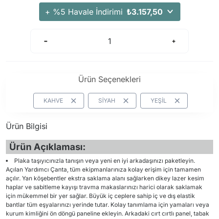
+ %5 Havale İndirimi
₺3.157,50
Ürün Seçenekleri
KAHVE
SİYAH
YEŞİL
Ürün Bilgisi
Ürün Açıklaması:
Plaka taşıyıcınızla tanışın veya yeni en iyi arkadaşınızı paketleyin.
Açılan Yardımcı Çanta, tüm ekipmanlarınıza kolay erişim için tamamen
açılır. Yan köşebentler ekstra saklama alanı sağlarken dikey lazer kesim
haplar ve sabitleme kayışı travma makaslarınızı harici olarak saklamak
için mükemmel bir yer sağlar. Büyük iç ceplere sahip iç ve dış elastik
bantlar tüm eşyalarınızı yerinde tutar. Kolay tanımlama için yamaları veya
kurum kimliğini ön döngü paneline ekleyin. Arkadaki cırt cırtlı panel, tabak