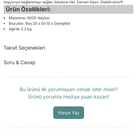
taşıyıcıya bağlanmayı sağlar, böylece Her Zaman Hazır Olabilirsiniz®.
Ürün Özellikleri:
Malzeme: 500D Naylon
Boyutlar: Boy:25 x En:15 x Genişlik6
Ağırlık 0,2 kg
Taksit Seçenekleri
Soru & Cevap
Ürün hakkında henüz soru sorulmamış.
Bu ürünü ilk yorumlayan olmak ister misin?
Ürünü yorumla Hediye puan kazan!
Soru Sor
Yorum Yaz