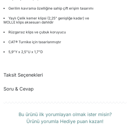
Gerilim kavrama özelliğine sahip çift erişim tasarımı
Yaylı Çelik kemer klipsi (2,25" genişliğe kadar) ve
MOLLE klips aksesuarı dahildir
Rüzgarsız klips ve çubuk koruyucu
CAT® Turnike için tasarlanmıştır
5,9"Y x 2,5"U x 1,7"D
Taksit Seçenekleri
Soru & Cevap
Ürün hakkında henüz soru sorulmamış.
Bu ürünü ilk yorumlayan olmak ister misin?
Ürünü yorumla Hediye puan kazan!
Soru Sor