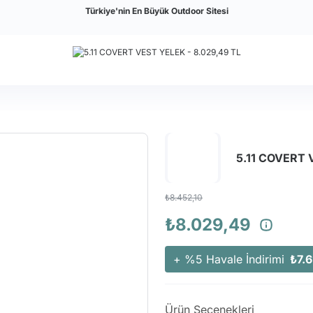
Türkiye'nin En Büyük Outdoor Sitesi
5.11 COVERT
₺8.452,10
₺8.029,49
+ %5 Havale İndirimi
₺7.
Ürün Seçenekleri