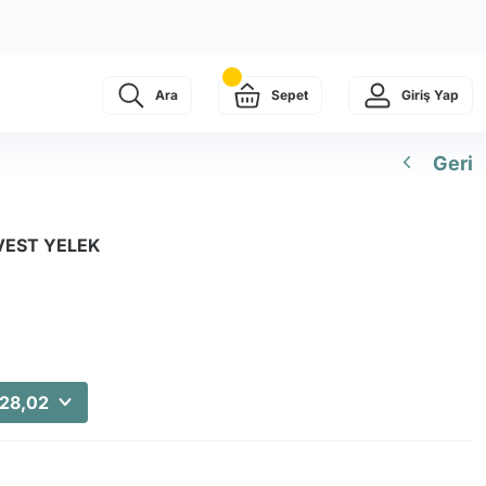
Ara
Sepet
Giriş Yap
Geri
 VEST YELEK
628,02