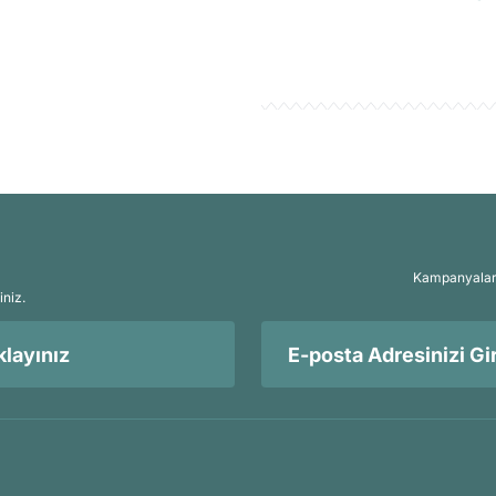
Kampanyalar, 
iniz.
layınız