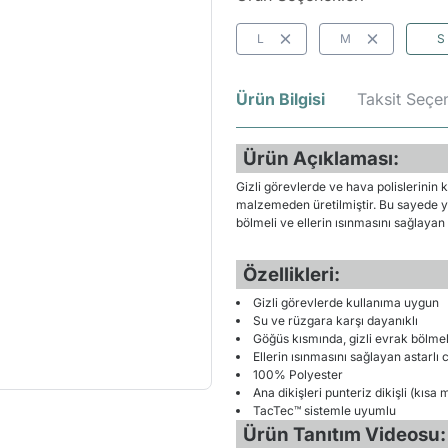
L
M
S
Ürün Bilgisi
Taksit Seçen
Ürün Açıklaması:
Gizli görevlerde ve hava polislerinin
malzemeden üretilmiştir. Bu sayede y
bölmeli ve ellerin ısınmasını sağlayan a
Özellikleri:
Gizli görevlerde kullanıma uygun
Su ve rüzgara karşı dayanıklı
Göğüs kısmında, gizli evrak bölmel
Ellerin ısınmasını sağlayan astarlı 
100% Polyester
Ana dikişleri punteriz dikişli (kısa 
TacTec™ sistemle uyumlu
Ürün Tanıtım Videosu: