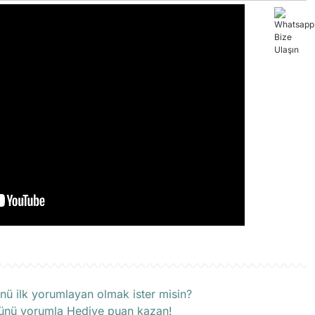
rün hakkında henüz soru sorulmamış.
nü ilk yorumlayan olmak ister misin?
ünü yorumla Hediye puan kazan!