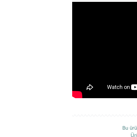
Ü
Bu ürü
Ür