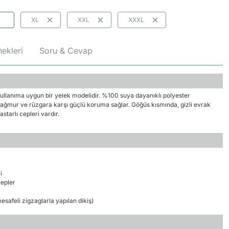
XL
XXL
XXXL
ekleri
Soru & Cevap
 kullanıma uygun bir yelek modelidir. %100 suya dayanıklı polyester
ağmur ve rüzgara karşı güçlü koruma sağlar. Göğüs kısmında, gizli evrak
starlı cepleri vardır.
i
cepler
mesafeli zigzaglarla yapılan dikiş)