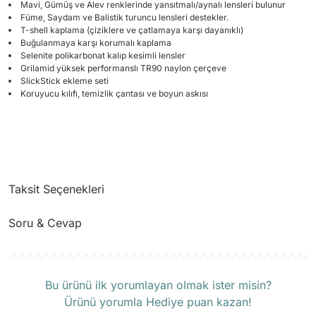
Mavi, Gümüş ve Alev renklerinde yansıtmalı/aynalı lensleri bulunur
Füme, Saydam ve Balistik turuncu lensleri destekler.
T-shell kaplama (çiziklere ve çatlamaya karşı dayanıklı)
Buğulanmaya karşı korumalı kaplama
Selenite polikarbonat kalıp kesimli lensler
Grilamid yüksek performanslı TR90 naylon çerçeve
SlickStick ekleme seti
Koruyucu kılıfı, temizlik çantası ve boyun askısı
Taksit Seçenekleri
Soru & Cevap
Ürün hakkında henüz soru sorulmamış.
Bu ürünü ilk yorumlayan olmak ister misin?
Ürünü yorumla Hediye puan kazan!
Soru Sor