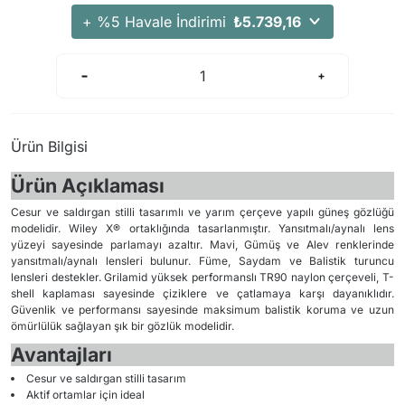
+ %5 Havale İndirimi
₺5.739,16
Ürün Bilgisi
Ürün Açıklaması
Cesur ve saldırgan stilli tasarımlı ve yarım çerçeve yapılı güneş gözlüğü
modelidir. Wiley X® ortaklığında tasarlanmıştır. Yansıtmalı/aynalı lens
yüzeyi sayesinde parlamayı azaltır. Mavi, Gümüş ve Alev renklerinde
yansıtmalı/aynalı lensleri bulunur. Füme, Saydam ve Balistik turuncu
lensleri destekler. Grilamid yüksek performanslı TR90 naylon çerçeveli, T-
shell kaplaması sayesinde çiziklere ve çatlamaya karşı dayanıklıdır.
Güvenlik ve performansı sayesinde maksimum balistik koruma ve uzun
ömürlülük sağlayan şık bir gözlük modelidir.
Avantajları
Cesur ve saldırgan stilli tasarım
Aktif ortamlar için ideal