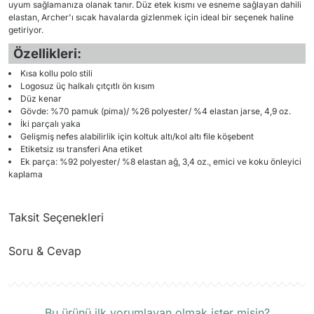
uyum sağlamanıza olanak tanır. Düz etek kısmı ve esneme sağlayan dahili
elastan, Archer'ı sıcak havalarda gizlenmek için ideal bir seçenek haline
getiriyor.
Özellikleri:
Kısa kollu polo stili
Logosuz üç halkalı çıtçıtlı ön kısım
Düz kenar
Gövde: %70 pamuk (pima)/ %26 polyester/ %4 elastan jarse, 4,9 oz.
İki parçalı yaka
Gelişmiş nefes alabilirlik için koltuk altı/kol altı file köşebent
Etiketsiz ısı transferi Ana etiket
Ek parça: %92 polyester/ %8 elastan ağ, 3,4 oz., emici ve koku önleyici
kaplama
Taksit Seçenekleri
Soru & Cevap
Ürün hakkında henüz soru sorulmamış.
Bu ürünü ilk yorumlayan olmak ister misin?