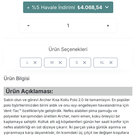
Arama Kurtarma Dronları
+ %5 Havale İndirimi
₺4.068,54
Arama Kurtarma Termal Kameraları
Arama Kurtarma Solunum Ekipmanları
Arama Kurtarma Sistemleri
Arama Kurtarma Bug Out Bag
Ürün Seçenekleri
Arama Kurtarma Eğitim Mankenleri
Arama Kurtarma Merdiveni
L
M
S
XL
Arama Kurtarma İniş ve Emniyet Aletleri
Ürün Bilgisi
Arama Kurtarma Kiti
Arama Kurtarma El Tipi Gpsler
Ürün Açıklaması:
Arama Kurtarma Uydu İletişim Cihazları
Sakin olun ve görevi Archer Kısa Kollu Polo 2.0 ile tamamlayın. En popüler
polo tişörtlerimizden birini aldık ve onu ısıyı engelleyen havalandırma için
Vent-Tac™ özellikleriyle geliştirdik. Nefes alabilen pima pamuğu ve
polyester karışımından üretilen Archer, nemi emen, koku önleyici bir
kaplamaya sahiptir. Koltuk altı ağ köşebentleri günün her saati konfor için
nefes alabilirliği en üst düzeye çıkarır. İki parçalı yaka günlük aşınma ve
yıpranmaya karşı dayanıklıdır, ön kısımdaki üç çıtçıt ise değişen koşullara