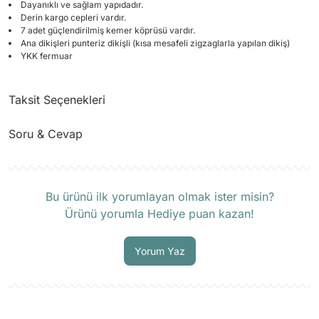
Dayanıklı ve sağlam yapıdadır.
Derin kargo cepleri vardır.
7 adet güçlendirilmiş kemer köprüsü vardır.
Ana dikişleri punteriz dikişli (kısa mesafeli zigzaglarla yapılan dikiş)
YKK fermuar
Taksit Seçenekleri
Soru & Cevap
Ürün hakkında henüz soru sorulmamış.
Bu ürünü ilk yorumlayan olmak ister misin?
Ürünü yorumla Hediye puan kazan!
Soru Sor
Yorum Yaz