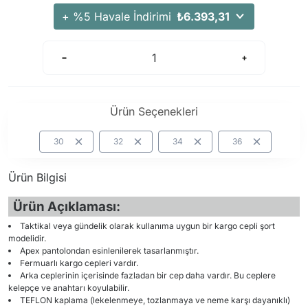
Arama Kurtarma Dronları
+ %5 Havale İndirimi
₺6.393,31
Arama Kurtarma Termal Kameraları
Arama Kurtarma Solunum Ekipmanları
Arama Kurtarma Sistemleri
Arama Kurtarma Bug Out Bag
Ürün Seçenekleri
Arama Kurtarma Eğitim Mankenleri
Arama Kurtarma Merdiveni
30
32
34
36
Arama Kurtarma İniş ve Emniyet Aletleri
Ürün Bilgisi
Arama Kurtarma Kiti
Arama Kurtarma El Tipi Gpsler
Ürün Açıklaması:
Arama Kurtarma Uydu İletişim Cihazları
Taktikal veya gündelik olarak kullanıma uygun bir kargo cepli şort
modelidir.
Apex pantolondan esinlenilerek tasarlanmıştır.
Fermuarlı kargo cepleri vardır.
Arka ceplerinin içerisinde fazladan bir cep daha vardır. Bu ceplere
kelepçe ve anahtarı koyulabilir.
TEFLON kaplama (lekelenmeye, tozlanmaya ve neme karşı dayanıklı)