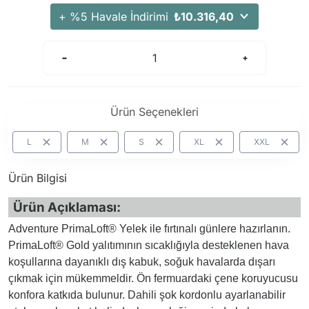
+ %5 Havale İndirimi
₺10.316,40
Ürün Seçenekleri
L
M
S
XL
XXL
Ürün Bilgisi
Ürün Açıklaması:
Adventure PrimaLoft® Yelek ile fırtınalı günlere hazırlanın.
PrimaLoft® Gold yalıtımının sıcaklığıyla desteklenen hava
koşullarına dayanıklı dış kabuk, soğuk havalarda dışarı
çıkmak için mükemmeldir. Ön fermuardaki çene koruyucusu
konfora katkıda bulunur. Dahili şok kordonlu ayarlanabilir