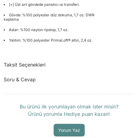
[+] Üst sırt gövdede yansıtıcı ısı transferi
Gövde: %100 polyester düz dokuma, 1,7 oz. DWR
kaplama
Astar: %100 naylon ripstop, 1,7 oz.
Yalıtım: %100 polyester PrimaLoft® altın, 2,4 oz.
Taksit Seçenekleri
Soru & Cevap
Ürün hakkında henüz soru sorulmamış.
Bu ürünü ilk yorumlayan olmak ister misin?
Ürünü yorumla Hediye puan kazan!
Soru Sor
Yorum Yaz