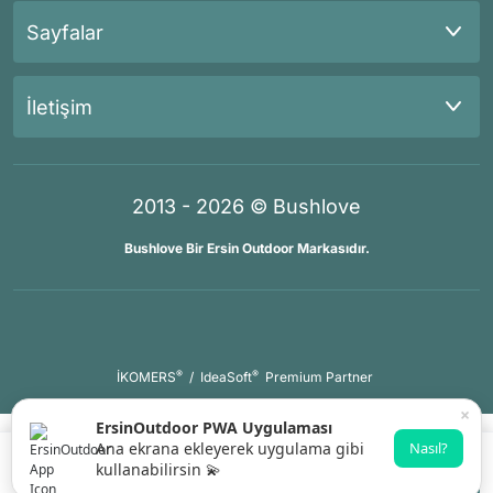
Sayfalar
İletişim
2013 - 2026 © Bushlove
Bushlove Bir Ersin Outdoor Markasıdır.
®
®
İKOMERS
/
IdeaSoft
Premium Partner
×
ErsinOutdoor PWA Uygulaması
Ana ekrana ekleyerek uygulama gibi
Nasıl?
kullanabilirsin 💫
Gelince Haber Ver
Whatsapp Destek