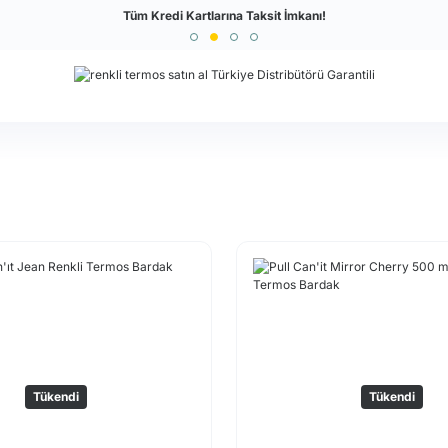
Türkiye'nin En Büyük Outdoor Sitesi
Tüm Kredi Kartlarına Taksit İmkanı!
Tükendi
Tükendi