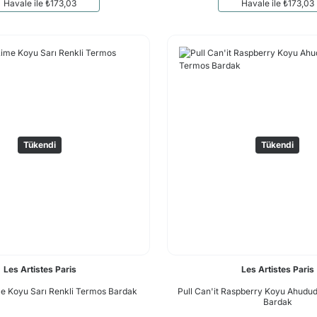
Havale ile ₺173,03
Havale ile ₺173,03
Tükendi
Tükendi
Les Artistes Paris
Les Artistes Paris
ime Koyu Sarı Renkli Termos Bardak
Pull Can'it Raspberry Koyu Ahudu
Bardak