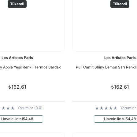
Tükendi
Tükendi
Les Artistes Paris
Les Artistes Paris
ny Apple Yeşil Renkli Termos Bardak
Pull Can'it Shiny Lemon Sarı Renk
₺162,61
₺162,61
Yorumlar (0.0)
Yorumlar 
Havale ile ₺154,48
Havale ile ₺154,48