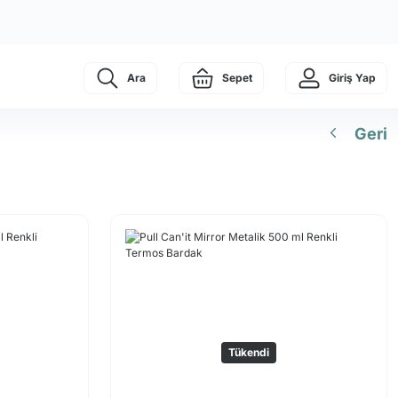
Ara
Sepet
Giriş Yap
Geri
Tükendi