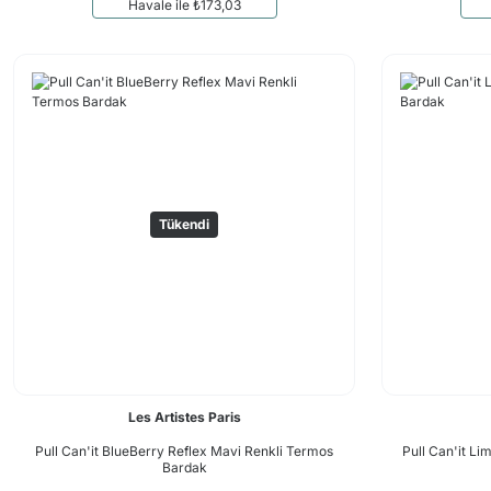
Havale ile ₺173,03
Tükendi
Les Artistes Paris
Pull Can'it BlueBerry Reflex Mavi Renkli Termos
Pull Can'it L
Bardak