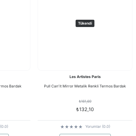
Tükendi
Les Artistes Paris
rmos Bardak
Pull Can'it Mirror Metalik Renkli Termos Bardak
₺161,69
₺132,10
(0.0)
Yorumlar (0.0)