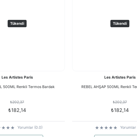
Tükendi
Tükendi
Les Artistes Paris
Les Artistes Paris
L 500ML Renkli Termos Bardak
REBEL AHŞAP 500ML Renkli Te
₺202,37
₺202,37
₺182,14
₺182,14
Yorumlar (0.0)
Yorumlar 