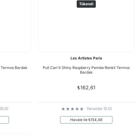
Tükendi
Les Artistes Paris
li Termos Bardak
Pull Can'it Shiny Raspberry Pembe Renkli Termos
Bardak
₺162,61
(0.0)
Yorumlar (0.0)
Havale ile ₺154,48