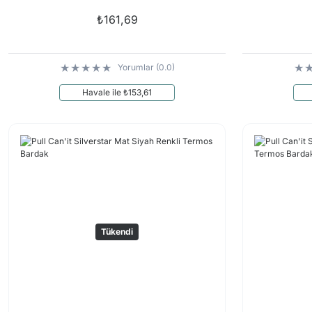
₺161,69
Yorumlar (0.0)
Havale ile ₺153,61
Tükendi