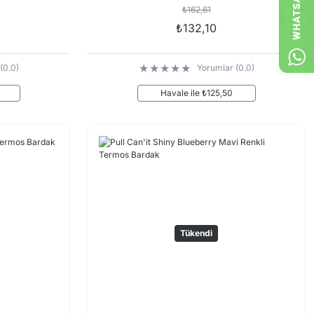
₺162,61
₺132,10
(0.0)
Yorumlar (0.0)
Havale ile ₺125,50
Tükendi