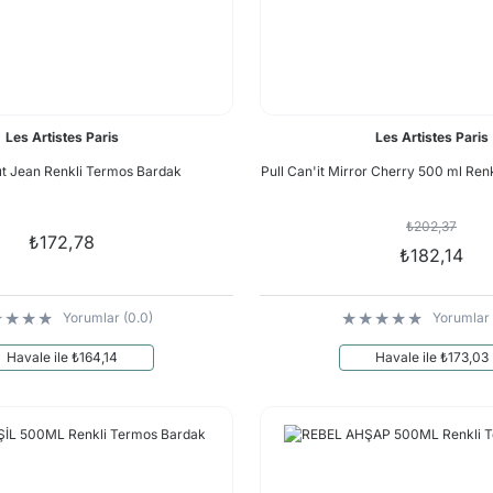
Les Artistes Paris
Les Artistes Paris
'ıt Jean Renkli Termos Bardak
Pull Can'it Mirror Cherry 500 ml Ren
₺202,37
₺172,78
₺182,14
Yorumlar (0.0)
Yorumlar 
Havale ile ₺164,14
Havale ile ₺173,03