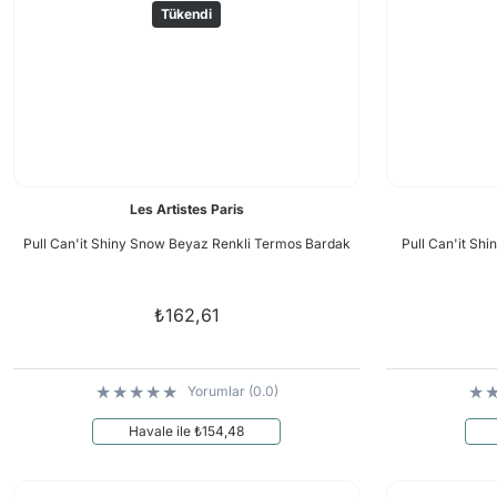
Tükendi
Les Artistes Paris
Pull Can'it Shiny Snow Beyaz Renkli Termos Bardak
Pull Can'it Shi
₺162,61
Yorumlar (0.0)
Havale ile ₺154,48