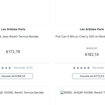
Les Artistes Paris
Les Artistes Paris
'ıt Jean Renkli Termos Bardak
Pull Can'it Mirror Cherry 500 ml Ren
₺202,37
₺172,78
₺182,14
Yorumlar (0.0)
Yorumlar 
Havale ile ₺164,14
Havale ile ₺173,03