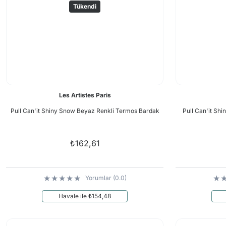
Tükendi
Les Artistes Paris
Pull Can'it Shiny Snow Beyaz Renkli Termos Bardak
Pull Can'it Shi
₺162,61
Yorumlar (0.0)
Havale ile ₺154,48