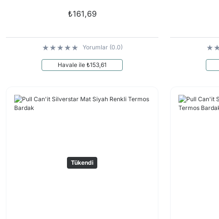
₺161,69
Yorumlar (0.0)
Havale ile ₺153,61
Tükendi