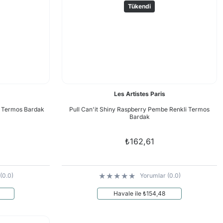
Tükendi
Les Artistes Paris
li Termos Bardak
Pull Can'it Shiny Raspberry Pembe Renkli Termos
Bardak
₺162,61
(0.0)
Yorumlar (0.0)
Havale ile ₺154,48