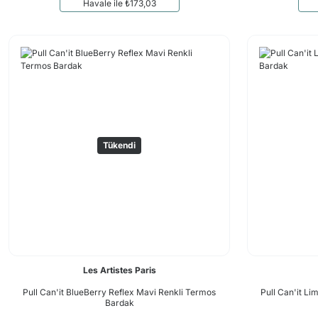
Havale ile ₺173,03
Tükendi
Les Artistes Paris
Pull Can'it BlueBerry Reflex Mavi Renkli Termos
Pull Can'it L
Bardak