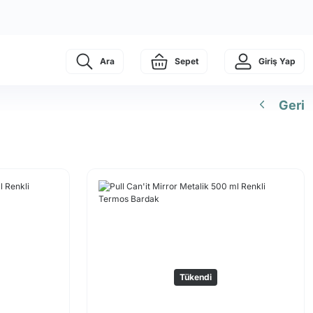
Ara
Sepet
Giriş Yap
Geri
Tükendi