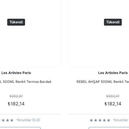
Tükendi
Tükendi
Les Artistes Paris
Les Artistes Paris
L 500ML Renkli Termos Bardak
REBEL AHŞAP 500ML Renkli Te
₺202,37
₺202,37
₺182,14
₺182,14
Yorumlar (0.0)
Yorumlar 