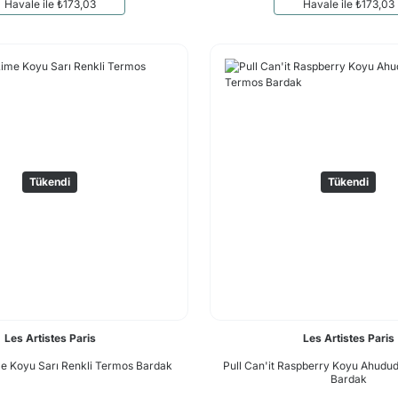
Havale ile ₺173,03
Havale ile ₺173,03
Tükendi
Tükendi
Les Artistes Paris
Les Artistes Paris
ime Koyu Sarı Renkli Termos Bardak
Pull Can'it Raspberry Koyu Ahudu
Bardak