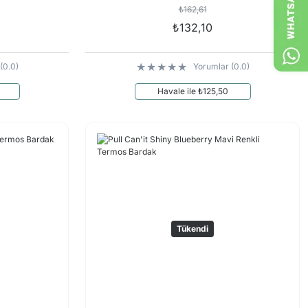
₺162,61
₺132,10
(0.0)
Yorumlar (0.0)
Havale ile ₺125,50
Tükendi