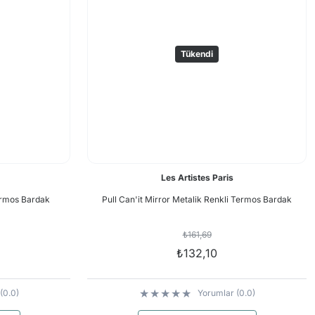
Tükendi
Les Artistes Paris
rmos Bardak
Pull Can'it Mirror Metalik Renkli Termos Bardak
₺161,69
₺132,10
(0.0)
Yorumlar (0.0)