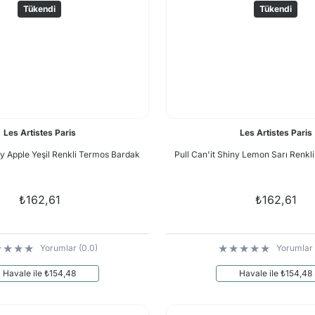
Tükendi
Tükendi
Les Artistes Paris
Les Artistes Paris
ny Apple Yeşil Renkli Termos Bardak
Pull Can'it Shiny Lemon Sarı Renk
₺162,61
₺162,61
Yorumlar (0.0)
Yorumlar 
Havale ile ₺154,48
Havale ile ₺154,48