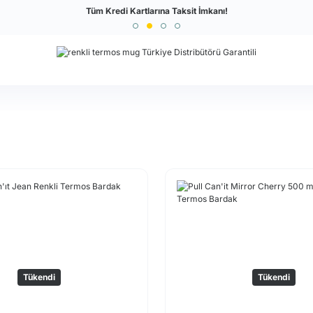
Türkiye'nin En Büyük Outdoor Sitesi
Tüm Kredi Kartlarına Taksit İmkanı!
Tükendi
Tükendi