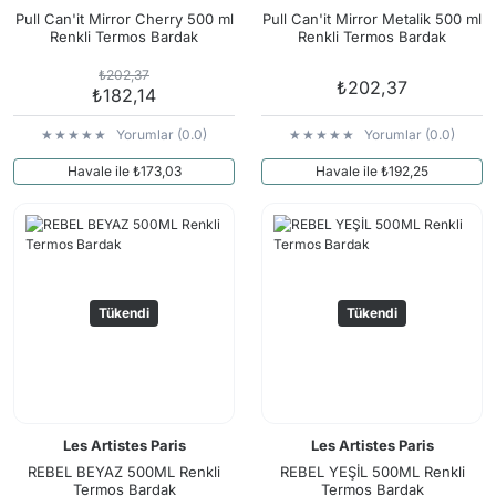
Arama Kurtarma Dronları
Pull Can'it Mirror Cherry 500 ml
Pull Can'it Mirror Metalik 500 ml
Renkli Termos Bardak
Renkli Termos Bardak
Arama Kurtarma Termal Kameraları
₺202,37
₺202,37
Arama Kurtarma Solunum Ekipmanları
₺182,14
Arama Kurtarma Sistemleri
Yorumlar (0.0)
Yorumlar (0.0)
Arama Kurtarma Bug Out Bag
Havale ile ₺173,03
Havale ile ₺192,25
Arama Kurtarma Eğitim Mankenleri
Arama Kurtarma Merdiveni
Arama Kurtarma İniş ve Emniyet Aletleri
Arama Kurtarma Kiti
Tükendi
Tükendi
Arama Kurtarma El Tipi Gpsler
Arama Kurtarma Uydu İletişim Cihazları
Les Artistes Paris
Les Artistes Paris
REBEL BEYAZ 500ML Renkli
REBEL YEŞİL 500ML Renkli
Termos Bardak
Termos Bardak