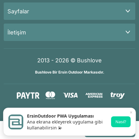
Sayfalar
İletişim
2013 - 2026 © Bushlove
Bushlove Bir Ersin Outdoor Markasıdır.
®
®
İKOMERS
/
IdeaSoft
Premium Partner
×
ErsinOutdoor PWA Uygulaması
Ana ekrana ekleyerek uygulama gibi
Nasıl?
kullanabilirsin 💫
Whatsapp Destek