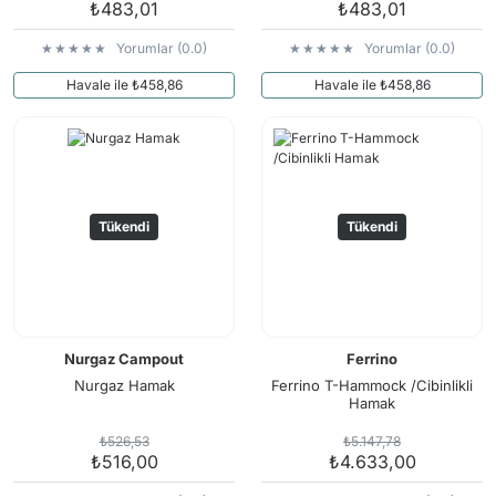
₺483,01
₺483,01
Yorumlar (0.0)
Yorumlar (0.0)
Havale ile ₺458,86
Havale ile ₺458,86
Tükendi
Tükendi
Nurgaz Campout
Ferrino
Nurgaz Hamak
Ferrino T-Hammock /Cibinlikli
Hamak
₺526,53
₺5.147,78
₺516,00
₺4.633,00