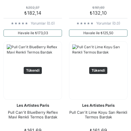
₺202,37
₺161,69
₺182,14
₺132,10
Yorumlar (0.0)
Yorumlar (0.0)
Havale ile ₺173,03
Havale ile ₺125,50
Tükendi
Tükendi
Les Artistes Paris
Les Artistes Paris
Pull Can'it BlueBerry Reflex
Pull Can'it Lime Koyu Sarı Renkli
Mavi Renkli Termos Bardak
Termos Bardak
₺161,69
₺161,69