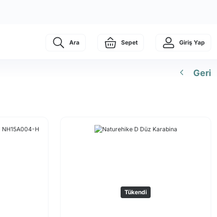
Ara
Sepet
Giriş Yap
Geri
Tükendi