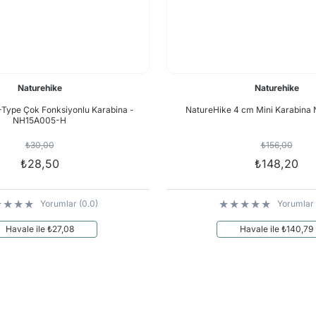
Naturehike
Naturehike
-Type Çok Fonksiyonlu Karabina -
NatureHike 4 cm Mini Karabin
NH15A005-H
₺30,00
₺156,00
₺28,50
₺148,20
Yorumlar (0.0)
Yorumlar 
Havale ile ₺27,08
Havale ile ₺140,79