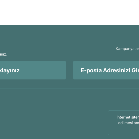
Kampanyalar, 
iniz.
layınız
İnternet site
edilmesi am