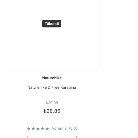
Tükendi
Naturehike
Naturehike D Free Karabina
₺30,38
₺28,86
Yorumlar (0.0)