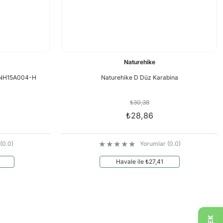
Naturehike
a NH15A004-H
Naturehike D Düz Karabina
₺30,38
₺28,86
(0.0)
Yorumlar (0.0)
Havale ile ₺27,41