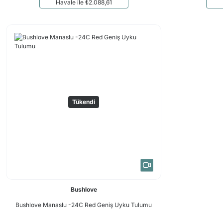
Havale ile ₺2.088,61
Tükendi
Bushlove
Bushlove Manaslu -24C Red Geniş Uyku Tulumu