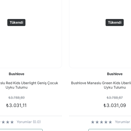
Tükendi
Tükendi
Bushlove
Bushlove
lu Red Kids Uberlight Geniş Çocuk
Bushlove Manaslu Green Kids Uberl
Uyku Tulumu
Uyku Tulumu
₺3.788,89
₺3.788,87
₺3.031,11
₺3.031,09
Yorumlar (0.0)
Yorumlar 