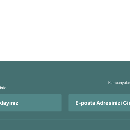
Kampanyalar, 
iniz.
layınız