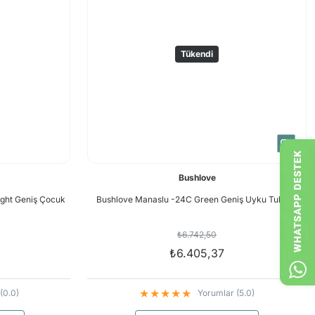
Tükendi
Bushlove
ight Geniş Çocuk
Bushlove Manaslu -24C Green Geniş Uyku Tulumu
₺6.742,50
₺6.405,37
(0.0)
Yorumlar (5.0)