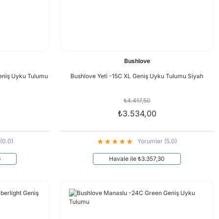
Bushlove
eniş Uyku Tulumu
Bushlove Yeti -15C XL Geniş Uyku Tulumu Siyah
₺4.417,50
₺3.534,00
(0.0)
Yorumlar (5.0)
6
Havale ile ₺3.357,30