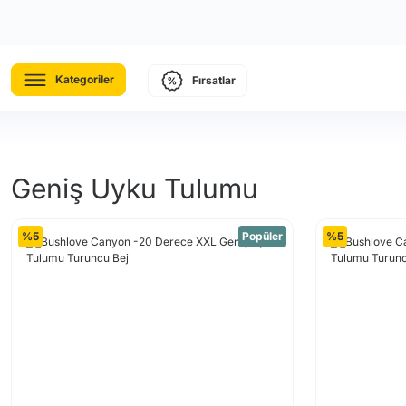
Kategoriler
Fırsatlar
Geniş Uyku Tulumu
%5
Popüler
%5