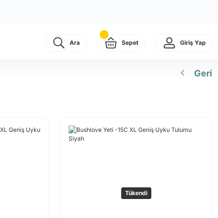
Ara
Sepet
Giriş Yap
Geri
Tükendi