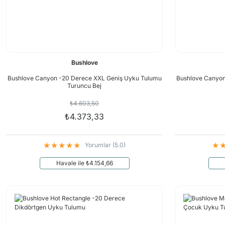
Bushlove
Bushlove Canyon -20 Derece XXL Geniş Uyku Tulumu
Bushlove Canyon
Turuncu Bej
₺4.603,50
₺4.373,33
Yorumlar (5.0)
Havale ile ₺4.154,66