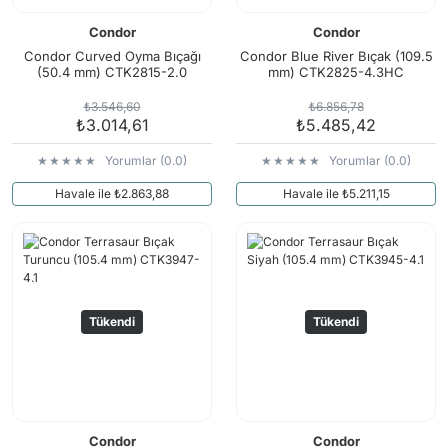
Condor
Condor
Condor Curved Oyma Bıçağı
Condor Blue River Bıçak (109.5
(50.4 mm) CTK2815-2.0
mm) CTK2825-4.3HC
₺3.546,60
₺6.856,78
₺3.014,61
₺5.485,42
Yorumlar (0.0)
Yorumlar (0.0)
Havale ile ₺2.863,88
Havale ile ₺5.211,15
Tükendi
Tükendi
Condor
Condor