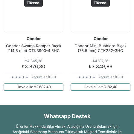
Tükendi
Tükendi
Condor
Condor
Condor Swamp Romper Bıçak
Condor Mini Bushlore Bıçak
(114,5 mm) CTK3900-4.5HC
(76.5 mm) CTK232-3HC
₺4.845,38
₺4.187,36
₺3.876,30
₺3.349,89
Yorumlar (0.0)
Yorumlar (0.0)
Havale ile ₺3.682,49
Havale ile ₺3.182,40
Whatsapp Destek
Ürünler Hakkında Bilgi Almak, Aradığınız Ürünü Bulamak İçin
Aşağıdaki Whatsapp Butonuna Tıklayarak Müşteri Temsilciniz ile