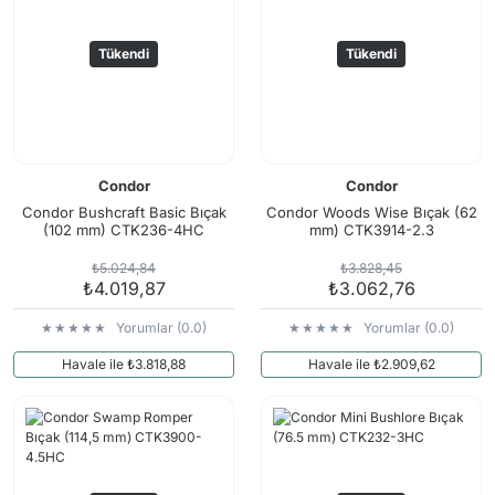
Tükendi
Tükendi
Condor
Condor
Condor Bushcraft Basic Bıçak
Condor Woods Wise Bıçak (62
(102 mm) CTK236-4HC
mm) CTK3914-2.3
₺5.024,84
₺3.828,45
₺4.019,87
₺3.062,76
Yorumlar (0.0)
Yorumlar (0.0)
Havale ile ₺3.818,88
Havale ile ₺2.909,62