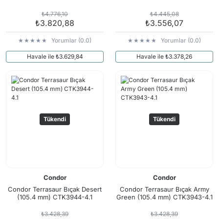
₺4.776,10
₺4.445,08
₺3.820,88
₺3.556,07
Yorumlar (0.0)
Yorumlar (0.0)
Havale ile ₺3.629,84
Havale ile ₺3.378,26
Tükendi
Tükendi
Condor
Condor
Condor Terrasaur Bıçak Desert
Condor Terrasaur Bıçak Army
(105.4 mm) CTK3944-4.1
Green (105.4 mm) CTK3943-4.1
₺3.428,39
₺3.428,39