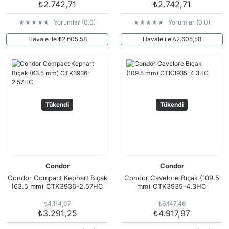
₺2.742,71
₺2.742,71
Yorumlar (0.0)
Yorumlar (0.0)
Havale ile ₺2.605,58
Havale ile ₺2.605,58
Tükendi
Tükendi
Condor
Condor
Condor Compact Kephart Bıçak
Condor Cavelore Bıçak (109.5
(63.5 mm) CTK3936-2.57HC
mm) CTK3935-4.3HC
₺4.114,07
₺6.147,46
₺3.291,25
₺4.917,97