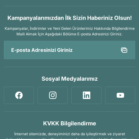
Arama Kurtarma Dronları
Arama Kurtarma Termal Kameraları
Kampanyalarımızdan İlk Sizin Haberiniz Olsun!
Arama Kurtarma Solunum Ekipmanları
Kampanyalar, İndirimler ve Yeni Gelen Ürünlerimiz Hakkında Bilgilendirme
Arama Kurtarma Sistemleri
Maili Almak İçin
Aşağıdaki Bölüme E-posta Adresinizi Giriniz.
Arama Kurtarma Bug Out Bag
Arama Kurtarma Eğitim Mankenleri
Arama Kurtarma Merdiveni
Arama Kurtarma İniş ve Emniyet Aletleri
Sosyal Medyalarımız
Arama Kurtarma Kiti
Arama Kurtarma El Tipi Gpsler
Arama Kurtarma Uydu İletişim Cihazları
KVKK Bilgilendirme
İnternet sitemizde, deneyiminizi daha da iyileştirmek ve ziyaret