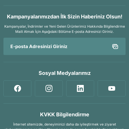
Arama Kurtarma Dronları
Arama Kurtarma Termal Kameraları
Kampanyalarımızdan İlk Sizin Haberiniz Olsun!
Arama Kurtarma Solunum Ekipmanları
Kampanyalar, İndirimler ve Yeni Gelen Ürünlerimiz Hakkında Bilgilendirme
Arama Kurtarma Sistemleri
Maili Almak İçin
Aşağıdaki Bölüme E-posta Adresinizi Giriniz.
Arama Kurtarma Bug Out Bag
Arama Kurtarma Eğitim Mankenleri
Arama Kurtarma Merdiveni
Arama Kurtarma İniş ve Emniyet Aletleri
Sosyal Medyalarımız
Arama Kurtarma Kiti
Arama Kurtarma El Tipi Gpsler
Arama Kurtarma Uydu İletişim Cihazları
KVKK Bilgilendirme
İnternet sitemizde, deneyiminizi daha da iyileştirmek ve ziyaret