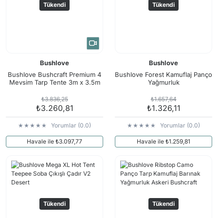
Tükendi
Tükendi
Bushlove
Bushlove
Bushlove Bushcraft Premium 4
Bushlove Forest Kamuflaj Panço
Mevsim Tarp Tente 3m x 3.5m
Yağmurluk
₺3.836,25
₺1.657,64
₺3.260,81
₺1.326,11
Yorumlar (0.0)
Yorumlar (0.0)
Havale ile ₺3.097,77
Havale ile ₺1.259,81
Tükendi
Tükendi