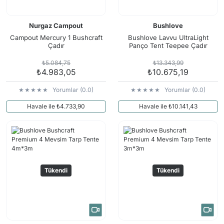
Nurgaz Campout
Bushlove
Campout Mercury 1 Bushcraft
Bushlove Lavvu UltraLight
Çadır
Panço Tent Teepee Çadır
₺5.084,75
₺13.343,99
₺4.983,05
₺10.675,19
Yorumlar (0.0)
Yorumlar (0.0)
Havale ile ₺4.733,90
Havale ile ₺10.141,43
Tükendi
Tükendi