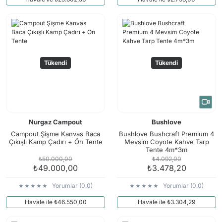
Tükendi
Tükendi
Nurgaz Campout
Bushlove
Campout Şişme Kanvas Baca
Bushlove Bushcraft Premium 4
Çıkışlı Kamp Çadırı + Ön Tente
Mevsim Coyote Kahve Tarp
Tente 4m*3m
₺50.000,00
₺4.092,00
₺49.000,00
₺3.478,20
Yorumlar (0.0)
Yorumlar (0.0)
Havale ile ₺46.550,00
Havale ile ₺3.304,29