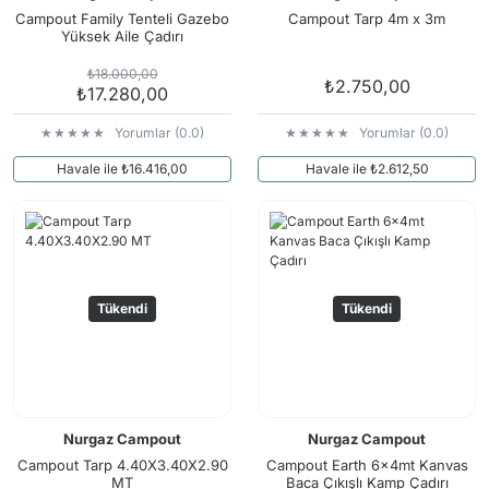
Arama Kurtarma Dronları
Campout Family Tenteli Gazebo
Campout Tarp 4m x 3m
Yüksek Aile Çadırı
Arama Kurtarma Termal Kameraları
₺18.000,00
₺2.750,00
Arama Kurtarma Solunum Ekipmanları
₺17.280,00
Arama Kurtarma Sistemleri
Yorumlar (0.0)
Yorumlar (0.0)
Arama Kurtarma Bug Out Bag
Havale ile ₺16.416,00
Havale ile ₺2.612,50
Arama Kurtarma Eğitim Mankenleri
Arama Kurtarma Merdiveni
Arama Kurtarma İniş ve Emniyet Aletleri
Arama Kurtarma Kiti
Tükendi
Tükendi
Arama Kurtarma El Tipi Gpsler
Arama Kurtarma Uydu İletişim Cihazları
Nurgaz Campout
Nurgaz Campout
Campout Tarp 4.40X3.40X2.90
Campout Earth 6x4mt Kanvas
MT
Baca Çıkışlı Kamp Çadırı