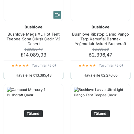
Bushlove
Bushlove
Bushlove Mega XL Hot Tent
Bushlove Ribstop Camo Panço
Teepee Soba Çıkışlı Çadır V2
Tarp Kamuflaj Barınak
Desert
Yağmurluk Askeri Bushcraft
₺20.128,47
₺2.995,59
₺14.089,93
₺2.396,47
Yorumlar (5.0)
Yorumlar (5.0)
Havale ile ₺13.385,43
Havale ile ₺2.276,65
Tükendi
Tükendi