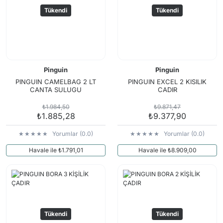
Tükendi
Tükendi
Pinguin
Pinguin
PINGUIN CAMELBAG 2 LT
PINGUIN EXCEL 2 KISILIK
CANTA SULUGU
CADIR
₺1.984,50
₺9.871,47
₺1.885,28
₺9.377,90
Yorumlar (0.0)
Yorumlar (0.0)
Havale ile ₺1.791,01
Havale ile ₺8.909,00
Tükendi
Tükendi