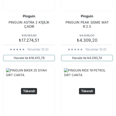
Pinguin
Pinguin
PINGUIN ASTRA 2 KİŞİLİK
PINGUIN PEAK SISME MAT
ÇADIR
R:2.5
₺18.183,69
₺4.536,00
₺17.274,51
₺4.309,20
Yorumlar (0.0)
Yorumlar (0.0)
Havale ile ₺16.410,78
Havale ile ₺4.093,74
Tükendi
Tükendi