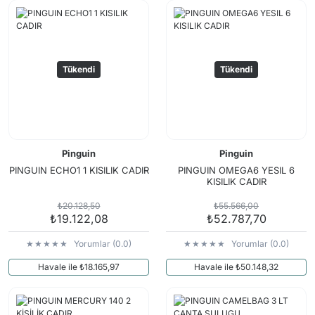
Arama Kurtarma Dronları
Arama Kurtarma Termal Kameraları
Arama Kurtarma Solunum Ekipmanları
Tükendi
Tükendi
Arama Kurtarma Sistemleri
Arama Kurtarma Bug Out Bag
Arama Kurtarma Eğitim Mankenleri
Arama Kurtarma Merdiveni
Pinguin
Pinguin
Arama Kurtarma İniş ve Emniyet Aletleri
PINGUIN ECHO1 1 KISILIK CADIR
PINGUIN OMEGA6 YESIL 6
KISILIK CADIR
Arama Kurtarma Kiti
₺20.128,50
₺55.566,00
Arama Kurtarma El Tipi Gpsler
₺19.122,08
₺52.787,70
Arama Kurtarma Uydu İletişim Cihazları
Yorumlar (0.0)
Yorumlar (0.0)
Havale ile ₺18.165,97
Havale ile ₺50.148,32