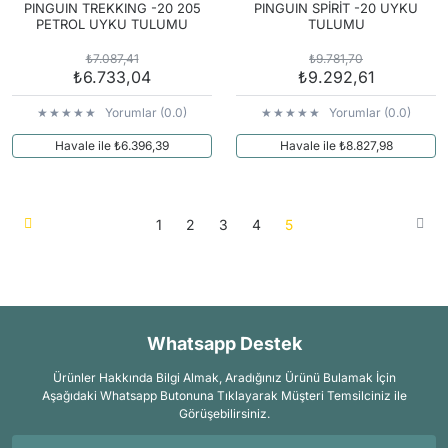
PINGUIN TREKKING -20 205
PINGUIN SPİRİT -20 UYKU
PETROL UYKU TULUMU
TULUMU
₺7.087,41
₺9.781,70
₺6.733,04
₺9.292,61
Yorumlar (0.0)
Yorumlar (0.0)
Havale ile ₺6.396,39
Havale ile ₺8.827,98
1
2
3
4
5
Whatsapp Destek
Ürünler Hakkında Bilgi Almak, Aradığınız Ürünü Bulamak İçin
Aşağıdaki Whatsapp Butonuna Tıklayarak Müşteri Temsilciniz ile
Görüşebilirsiniz.