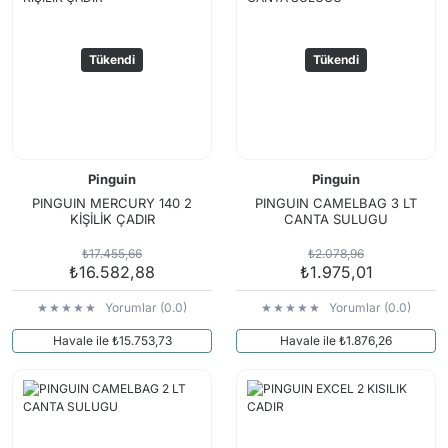
Tükendi
Tükendi
Pinguin
Pinguin
PINGUIN MERCURY 140 2
PINGUIN CAMELBAG 3 LT
KİŞİLİK ÇADIR
CANTA SULUGU
₺17.455,66
₺2.078,96
₺16.582,88
₺1.975,01
Yorumlar (0.0)
Yorumlar (0.0)
Havale ile ₺15.753,73
Havale ile ₺1.876,26