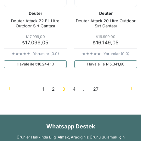
Deuter
Deuter
Deuter Attack 22 EL Litre
Deuter Attack 20 Litre Outdoor
Outdoor Sırt Çantası
Sırt Çantası
₺17.999,00
₺16.999,00
₺17.099,05
₺16.149,05
Yorumlar (0.0)
Yorumlar (0.0)
Havale ile ₺16.244,10
Havale ile ₺15.341,60
1
2
3
4
..
27
Whatsapp Destek
Ürünler Hakkında Bilgi Almak, Aradığınız Ürünü Bulamak İçin