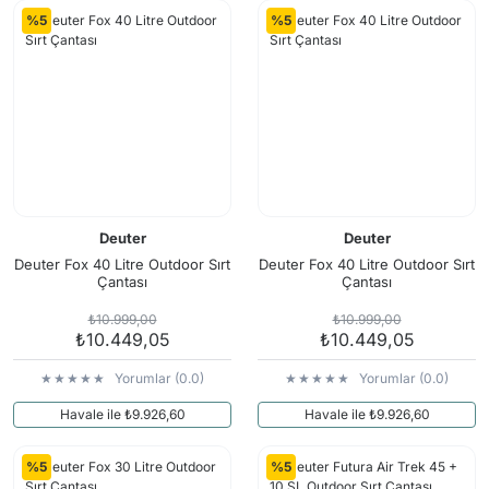
Arama Kurtarma Dronları
%5
%5
Arama Kurtarma Termal Kameraları
Arama Kurtarma Solunum Ekipmanları
Arama Kurtarma Sistemleri
Arama Kurtarma Bug Out Bag
Arama Kurtarma Eğitim Mankenleri
Arama Kurtarma Merdiveni
Deuter
Deuter
Arama Kurtarma İniş ve Emniyet Aletleri
Deuter Fox 40 Litre Outdoor Sırt
Deuter Fox 40 Litre Outdoor Sırt
Çantası
Çantası
Arama Kurtarma Kiti
₺10.999,00
₺10.999,00
Arama Kurtarma El Tipi Gpsler
₺10.449,05
₺10.449,05
Arama Kurtarma Uydu İletişim Cihazları
Yorumlar (0.0)
Yorumlar (0.0)
Havale ile ₺9.926,60
Havale ile ₺9.926,60
%5
%5