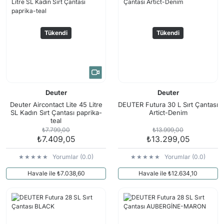
Tükendi
Tükendi
Deuter
Deuter
Deuter Aircontact Lite 45 Litre
DEUTER Futura 30 L Sırt Çantası
SL Kadın Sırt Çantası paprika-
Artict-Denim
teal
₺7.799,00
₺13.999,00
₺7.409,05
₺13.299,05
Yorumlar (0.0)
Yorumlar (0.0)
Havale ile ₺7.038,60
Havale ile ₺12.634,10