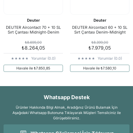
Deuter
Deuter
DEUTER Aircontact 70 + 10 SL
DEUTER Aircontact 60 + 10 SL
Sırt Çantası Midnight-Denim
Sırt Çantası Denim-Midnight
₺8.699,00
₺8.399,00
₺8.264,05
₺7.979,05
Yorumlar (0.0)
Yorumlar (0.0)
Havale ile ₺7.850,85
Havale ile ₺7.580,10
Whatsapp Destek
Ürünler Hakkında Bilgi Almak, Aradığınız Ürünü Bulamak İçin
Aşağıdaki Whatsapp Butonuna Tıklayarak Müşteri Temsilciniz ile
Görüşebilirsiniz.