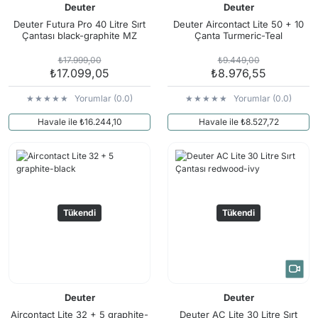
Deuter
Deuter
Deuter Futura Pro 40 Litre Sırt
Deuter Aircontact Lite 50 + 10
Çantası black-graphite MZ
Çanta Turmeric-Teal
₺17.999,00
₺9.449,00
₺17.099,05
₺8.976,55
Yorumlar (0.0)
Yorumlar (0.0)
Havale ile ₺16.244,10
Havale ile ₺8.527,72
Tükendi
Tükendi
Deuter
Deuter
Aircontact Lite 32 + 5 graphite-
Deuter AC Lite 30 Litre Sırt