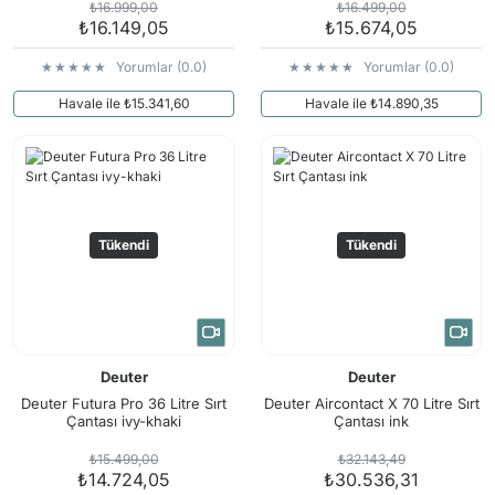
₺16.999,00
₺16.499,00
₺16.149,05
₺15.674,05
Yorumlar (0.0)
Yorumlar (0.0)
Havale ile ₺15.341,60
Havale ile ₺14.890,35
Tükendi
Tükendi
Deuter
Deuter
Deuter Futura Pro 36 Litre Sırt
Deuter Aircontact X 70 Litre Sırt
Çantası ivy-khaki
Çantası ink
₺15.499,00
₺32.143,49
₺14.724,05
₺30.536,31